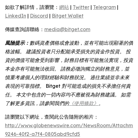
如欲了解詳情，請瀏覽：
網站
|
Twitter
|
Telegram
|
LinkedIn
|
Discord
|
Bitget Wallet
傳媒查詢請聯絡：
media@bitget.com
風險提示：
數碼資產價格或會波動，並有可能出現顯著的價
格波幅。
建議投資者只分配能承受損失的資金作投資。
投
資的價值可能會受到影響，財務目標有可能無法實現，投資
本金亦有可能無法收回。
請務必徵詢獨立的財務意見，並
慎重考慮個人的理財經驗和財務狀況。
過往業績並非未來
表現的可靠指標。
Bitget
對可能造成的損失不承擔任何責
任。
本文中包含的一切內容均不應被視為財務建議。
如需
了解更多資訊，請參閱我們的
《使用條款》
。
請瀏覽以下網址，查閱此公告隨附的相片：
http://www.globenewswire.com/NewsRoom/Attachme
9246-40f2-a7f4-0805abd9cfd5