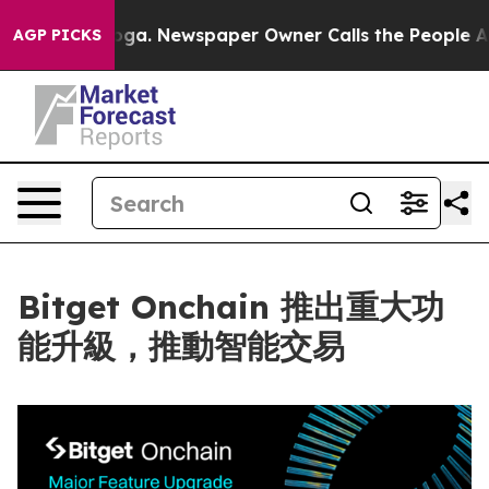
hattanooga. Newspaper Owner Calls the People Abrupt
AGP PICKS
Bitget Onchain 推出重大功
能升級，推動智能交易