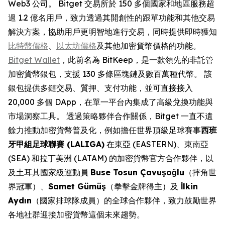
Web3 公司。 Bitget 交易所於 150 多個國家和地區服務超
過 1.2 億名用戶，致力透過其開創性的跟單功能和其他交易
解決方案，協助用戶更明智地進行交易，同時提供即時獲知
比特幣價格
、
以太坊價格
及其他加密貨幣價格的功能。
Bitget Wallet
，此前名為 BitKeep，是一款領先的非託管
加密貨幣銀包，支援 130 多條區塊鏈及數百萬種代幣。 該
銀包提供多鏈交易、質押、支付功能，並可直接接入
20,000 多個 DApp，在單一平台內集成了高級兌換功能與
市場洞察工具。 透過策略夥伴合作關係，Bitget 一直不遺
餘力推動加密貨幣普及化，例如擔任世界頂級足球賽事
西班
牙甲組足球聯賽
(LALIGA)
在東亞 (EASTERN)、東南亞
(SEA) 和拉丁美洲 (LATAM) 的加密貨幣官方合作夥伴，以
及土耳其國家級運動員
Buse Tosun Çavuşoğlu
（摔角世
界冠軍）、
Samet Gümüş
（拳擊金牌得主）及
İlkin
Aydın
（國家排球隊成員）的全球合作夥伴，致力鼓勵世界
各地社群迎接加密貨幣這個未來趨勢。